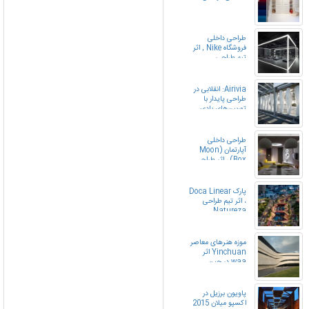
طراحی داخلی
فروشگاه Nike , اثر
تیم طراحی
COORDINATION
ASIA , چین
Airivia: انقلابی در
طراحی پایدار با
توربین‌های بادی
مدرن
طراحی داخلی
آپارتمان (Moon
Box) ، اثر طراح
Denis Rakaev ،
اکراین
پارک Doca Linear
، اثر تیم طراحی
Natureza
Urbana ، برزیل
موزه هنرهای معاصر
Yinchuan اثر
waa در چین
پاویون برزیل در
اکسپو میلان 2015