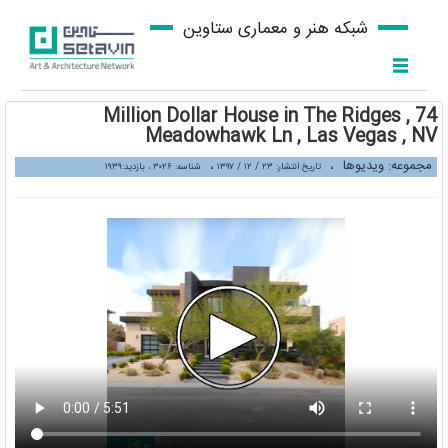
شبکه هنر و معماری ستاوین
Million Dollar House in The Ridges , 74
Meadowhawk Ln , Las Vegas , NV
مجموعه: ویدیوها
،
،
تاریخ انتشار: ۲۳ / ۱۲ / ۱۳۹۷
شناسه: ۳۰۲۶ ، بازدید:۱۹۳۹