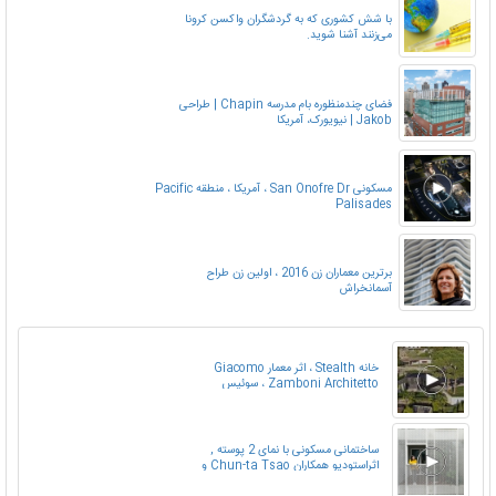
با شش کشوری که به گردشگران واکسن کرونا
می‌زنند آشنا شوید.
فضای چندمنظوره بام مدرسه Chapin | طراحی
Jakob | نیویورک، آمریکا
مسکونی San Onofre Dr ، آمریکا ، منطقه Pacific
Palisades
برترین معماران زن 2016 ، اولین زن طراح
آسمانخراش
خانه Stealth ، اثر معمار Giacomo
Zamboni Architetto ، سوئیس
ساختمانی مسکونی با نمای 2 پوسته ,
اثراستودیو همکاران Chun-ta Tsao و
Kuan-huan Liu ( استودیو KC Design )