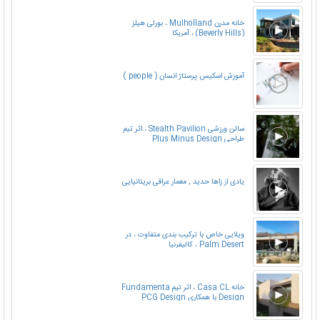
, تایوان
خانه مدرن Mulholland ، بورلی هیلز
(Beverly Hills) ، آمریکا
آموزش اسکیس پرستاژ انسان ( people )
سالن ورزشی Stealth Pavilion ، اثر تیم
طراحی Plus Minus Design
یادی از زاها حدید , معمار عراقی بریتانیایی
ویلایی خاص با ترکیب بندی متفاوت ، در
Palm Desert ، کالیفرنیا
خانه Casa CL ، اثر تیم Fundamenta
Design با همکاری PCG Design