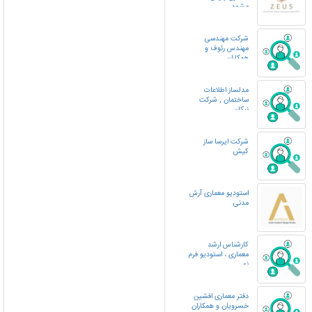
مشهد
شرکت مهندسی
مهندس رئوف و
همکاران
مدلساز اطلاعات
ساختمان , شرکت
نیکان
شرکت ایرسا ساز
کیش
استودیو معماری آرش
مدنی
کارشناس ارشد
معماری ، استودیو فرم
نو
دفتر معماری افشین
خسرویان و همکاران