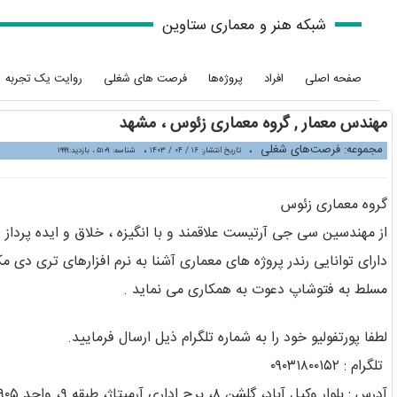
شبکه هنر و معماری ستاوین
صفحه اصلی
افراد
پروژه‌ها
فرصت های شغلی
روایت یک تجربه
مهندس معمار , گروه معماری زئوس ، مشهد
مجموعه: فرصت‌‌های شغلی
،
،
تاریخ انتشار: ۱۶ / ۰۴ / ۱۴۰۳
شناسه: ۵۱۰۹ ، بازدید:۱۹۹۹
گروه معماری زئوس
از مهندسین سی جی آرتیست علاقمند و با انگیزه ، خلاق و ایده پرداز
دارای توانایی رندر پروژه های معماری آشنا به نرم افزارهای تری دی م
مسلط به فتوشاپ دعوت به همکاری می نماید .
لطفا پورتفولیو خود را به شماره تلگرام ذیل ارسال فرمایید.
تلگرام : ۰۹۰۳۱۸۰۰۱۵۲
آدرس : بلوار وکیل آباد، گلشن ۸، برج اداری آرمیتاژ، طبقه ۹، واحد ۹۰۵