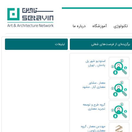
تکنولوژی
آموزشگاه
درباره ما
برگزیده‌ای از فرصت‌‌های شغلی
تبلیغات
استودیو شهر پل
یادمان , تهران
معمار ، مشاور
معماری آبار ، مشهد
گروه طرح و توسعه
تجرید معماری
مهندس معمار , گروه
معماری زئوس ،