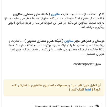
تذکر :
استفاده از مطالب وب سایت
ستاوین
( شبکه هنر و معماری ستاوین
)
فقط با ذکر منبع و لینک بلامانع است . کلیه حقوق، محتوا و طراحی سایت متعلق
به وب سایت ستاوین می‌باشد. در غیر این صورت مراتب از طریق مراجع قانونی
پیگیری خواهد شد .
دوستان و همراهان عزیز
ستاوین
( شبکه هنر و معماری ستاوین ) ،
با نظرات و
پیشنهادات سازنده خود ما را در ارائه هر چه بهتر مطالب و اهداف مان، که همانا
ارتقا جایگاه و فرهنگ معماری می باشد ، یاری کنید . منتظر دیدگاه های شما
عزیزان هستیم . . .
منبع:
contemporist
آیا تمایل دارید نام ، برند و محصولات شما برای مخاطبین ما نمایش داده
شود؟ (
اینجا
کلیک کنید )
آموزشی و تحقیقاتی | Educational and Research