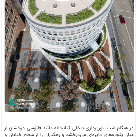
در هنگام شب، نورپردازی داخلی کتابخانه مانند فانوسی درخشان از
میان پنجره‌های دایره‌ای می‌درخشد و رهگذران را از سطح خیابان و