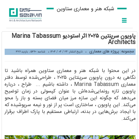
شبکه هنر و معماری ستاوین
پاویون سرپنتین ۲۰۲۵ اثر استودیو Marina Tabassum
Architects
مجموعه: پروژه های معماری
،
،
تاریخ انتشار: ۲۴ / ۰۴ / ۱۴۰۴
شناسه: ۵۳۶۰ ، بازدید:۳۲۶
در این محتوا با شبکه هنر و معماری ستاوین همراه باشید تا
نگاهی به درون پاویون سرپنتاین ۲۰۲۵ ، طراحی‌شده توسط دفتر
معماری Marina Tabassum ، داشته باشیم ... طراح ، درباره
پاویون تازه‌ رونمایی‌شده‌اش با عنوان کپسولی در زمان توضیح
می‌دهد که چگونه این سازه مرز میان فضای بسته و باز را محو
می‌کند. این پاویون ، ساختاری است پر از نور و نیمه‌ سرپوشیده که
با ایجاد برش‌هایی در بدنه، ارتباطی مستقیم با پارک اطراف برقرار
می‌کند.