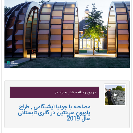
دراين رابطه بيشتر بخوانيد:
مصاحبه با جونیا ایشیگامی , طراح
پاویون سرپنتین در گالری تابستانی
سال 2019