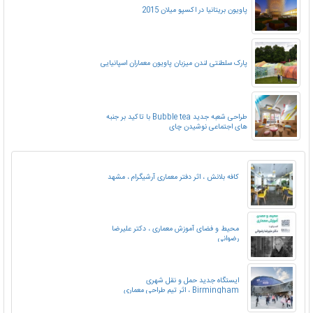
پاویون بریتانیا در اکسپو میلان 2015
پارک سلطنتی لندن میزبان پاویون معماران اسپانیایی
طراحی شعبه جدید Bubble tea با تاکید بر جنبه
های اجتماعی نوشیدن چای
کافه بلانش ، اثر دفتر معماری آرشیگرام ، مشهد
محیط و فضای آموزش معماری ، دکتر علیرضا
رضوانی
ایستگاه جدید حمل و نقل شهری
Birmingham ، اثر تیم طراحی معماری
AZPML ، انگلستان