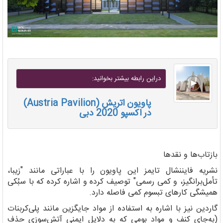
دراين رابطه بيشتر بخوانيد:
پاویون اتریش (Austria Pavilion)
در اکسپو 2020 دبی
بازتاب‌ها و نقدها
نشریه فایننشال تایمز این پاویون را با عباراتی مانند "زیبا،
تأمل‌برانگیز، و کمی رسمی" توصیف کرده و اشاره کرده که با سبُکی
همیشگی کارهای تبسوم کمی فاصله دارد.
گاردین نیز با اشاره به استفاده از مواد جایگزین مانند پلی‌کربنات
(به‌جای کنف و مواد بومی که به دلایل ایمنی آتش‌سوزی حذف