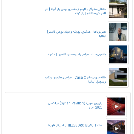
خانه‌ای مدولار با الهام از معماری بومی پاراگوئه | اثر
آلدو کریستالدو | پاراگوئه
هنر رؤیاها | همکاری پورشه و بنیاد نورمن فاستر |
ایتالیا
پلتفرم رست | طراحی امیرحسین اشعری | مشهد
خانه بدون زمان Casa C | طراحی ویتّوریو لونگیو |
ویتچنزا، ایتالیا
پاویون سوریه (Syrian Pavilion) در اکسپو
2020 دبی
خانه HILLSBORO BEACH , آمریکا, فلویدا