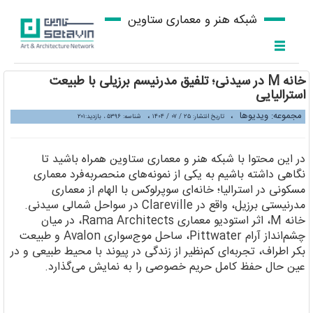
شبکه هنر و معماری ستاوین
خانه M در سیدنی؛ تلفیق مدرنیسم برزیلی با طبیعت
استرالیایی
مجموعه: ویدیوها
،
،
تاریخ انتشار: ۲۵ / ۰۷ / ۱۴۰۴
شناسه: ۵۳۹۶ ، بازدید:۲۰۱
در این محتوا با شبکه هنر و معماری ستاوین همراه باشید تا
نگاهی داشته باشیم به یکی از نمونه‌های منحصربه‌فرد معماری
مسکونی در استرالیا؛ خانه‌ای سوپرلوکس با الهام از معماری
مدرنیستی برزیل، واقع در Clareville در سواحل شمالی سیدنی.
خانه M، اثر استودیو معماری Rama Architects، در میان
چشم‌انداز آرام Pittwater، ساحل موج‌سواری Avalon و طبیعت
بکر اطراف، تجربه‌ای کم‌نظیر از زندگی در پیوند با محیط طبیعی و در
عین حال حفظ کامل حریم خصوصی را به نمایش می‌گذارد.