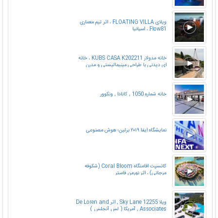
ویلای FLOATING VILLA ، اثر تیم معماری
Flow81 ، اسپانیا
خانه مدولار KUBS CASA K202211 ، خانه
ای دیدنی با طراحی مینیمالیستی و مدرن
خانه شماره 1050 , کانادا , ونکوور
نمایشگاه ایفا ۲۰۱۹ برلین؛ هوش مصنوعی
کانسپت اقامتگاه Coral Bloom (شکوفه
مرجانی) ، اثر نورمن فاستر
ویلا Sky Lane 12255 , اثر De Loren and
Associates , آمریکا ( لس آنجلس )