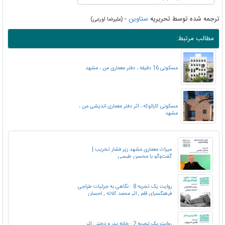
ترجمه شده توسط تحریریه
ستاوین
-
(علیرضا اورعی)
مطالب مرتبط:
مسکونی 16 دقیقه ، دفتر معماری من ، مشهد
مسکونی کارائوکه ، اثر دفتر معماری اندیشی من ،
مشهد
میراث معماری مشهد زیر فشار تخریب |
گفت‌وگو با محسن طبسی
روایت یک تجربه 8 : نگاهی به جزئیات طراجی
فرهنگسرای قلم , اثر محمد کلاته , احسان
جبروتی
روایت یک تجربه 2 : خانه پدر و دختر , اثر