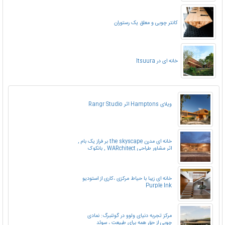
کانتر چوبی و معلق یک رستوران
خانه ای در Itsuura
ویلای Hamptons اثر Rangr Studio
خانه ای مدرن the skyscape بر فراز یک بام ,
اثر مشاور طراحی WARchitect , بانکوک
خانه ای زیبا با حیاط مرکزی ،کاری از استودیو
Purple Ink
مرکز تجربه دنیای ولوو در گوتنبرگ: نمادی
چوبی از حق همه برای طبیعت ، سوئد