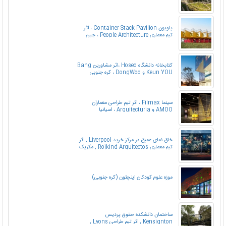
پاویون Container Stack Pavilion ، اثر
تیم معماری People Architecture ، چین
کتابخانه دانشگاه Hoseo ،اثر مشاورین Bang
Keun YOU و DongWoo ، کره جنوبی
سینما Filmax ، اثر تیم طراحی معماران
AMOO و Arquitecturia ، اسپانیا
خلق نمای عمیق در مرکز خرید Liverpool , اثر
تیم معماری Rojkind Arquitectos , مکزیک
موزه علوم کودکان اینچئون (کره جنوبی)
ساختمان دانشکده حقوق پردیس
Kensignton , اثر تیم طراحی Lyons ,