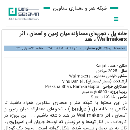
شبکه هنر و معماری ستاوین
خانه پل ، تجربه‌ای معمارانه میان زمین و آسمان ، اثر
Wallmakers ، هند
مجموعه: پروژه های معماری
،
،
تاریخ انتشار: ۱۵ / ۰۸ / ۱۴۰۴
شناسه: ۵۴۴۱ ، بازدید:۲۷۳
مکان
: هند ، Karjat
سال
: 2025 میلادی
مشاور طراحی معماری
: Wallmakers
آرشیتکت (معمار /معماران)
: Vinu Daniel
همکاران طراحی
: Preksha Shah, Ramika Gupta
زیربنا پروژه
: 4500 فوت مربع
عکس
: Studio IKSHA
در این محتوا با شبکه هنر و معماری ستاوین همراه باشید تا
نگاهی به خانه پل ( Bridge ) ، تجربه‌ای معمارانه میان زمین و
آسمان ، اثر Wallmakers در هند داشته باشیم ... این پروژه در
کارجات ، در کنار تپه‌ها و در زمینی که توسط جریان آبی اسپیل‌وی ،
تاتا به دو بخش تقسیم شده، شکل گرفته است. وجود یک گودال