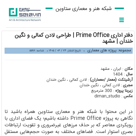
شبکه هنر و معماری ستاوین
دفتر اداری Prime Office | طراحی لادن کمالی و نگین
خندان | مشهد
مجموعه: پروژه های معماری
،
،
تاریخ انتشار: ۲۴ / ۰۳ / ۱۴۰۵
شناسه: ۵۵۹۸
مکان
: ایران ، مشهد
سال
: 1404
آرشیتکت (معمار /معماران)
: لادن کمالی ، نگین خندان
مجری
: لادن کمالی ، نگین خندان
زیربنا پروژه
: 300 مترمربع
عکس
: diman_studio
در این محتوا با شبکه هنر و معماری ستاوین همراه باشید تا
نگاهی به پروژه Prime Office داشته باشیم؛ یک فضای اداری با
رویکردی معاصر که بر حذف مرزهای غیرضروری و تقویت ارتباطات
بصری استوار است. فضاهای مختلف به صورت حجم‌هایی مستقل