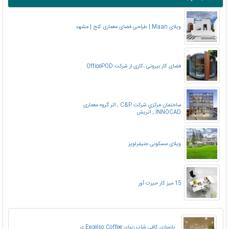
ویلای Maan | طراحی فضای معماری کنج | مشهد
فضای کار بیرونی ،کاری از شرکت OfficePOD
ساختمان مرکزي شرکت C&P , اثر گروه معماری
INNOCAD , اتریش
ویلای مسکونی جنیفرلوپز
15 میز کار حیرت آور
بازسازی کافی شاپ زیبای Excelso Coffee در