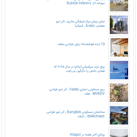
نیوزلند اثر Bubble Interiors
نمای زیبای مرکز فرهنگی مادرید ،اثر تیم
معماری A-cero ، اسپانیا
10 ایده هوشمندانه برای طراحی سقف
پنج ترند سرامیکی ایتالیا در سال ۲۰۲۵ که
فضای داخلی را دگرگون می‌کنند.
برج مسکونی تجاری Valley ، اثر تیم طراحی
MVRDV ، هلند
ساختمان مسکونی Bangkok , اثر تیم طراحی
WARchitect , تایلند
ویلای آخر هفته در Vilapol