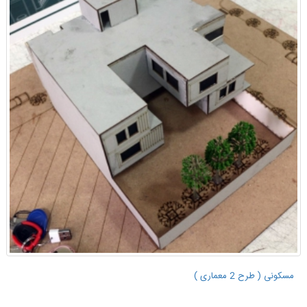
مسکونی ( طرح 2 معماری )