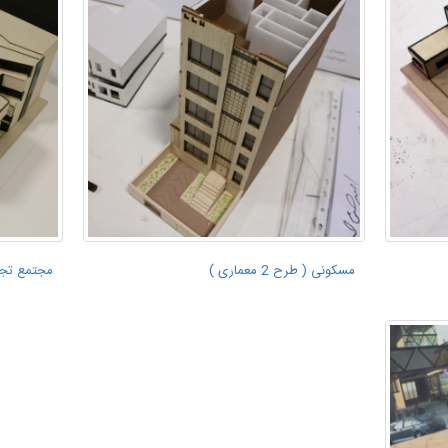
مسکونی ( طرح 2 معماری )
مجتمع تجار