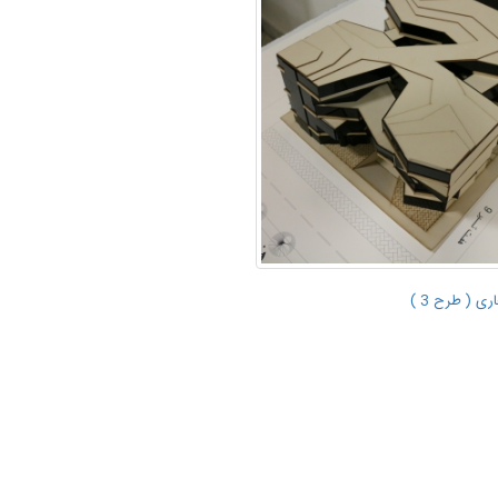
ی ( طرح 3 )