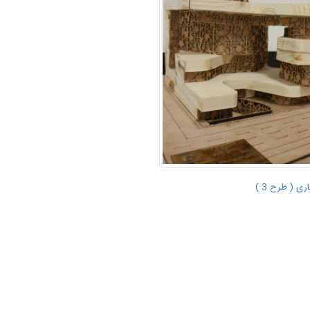
ی ( طرح 3 )