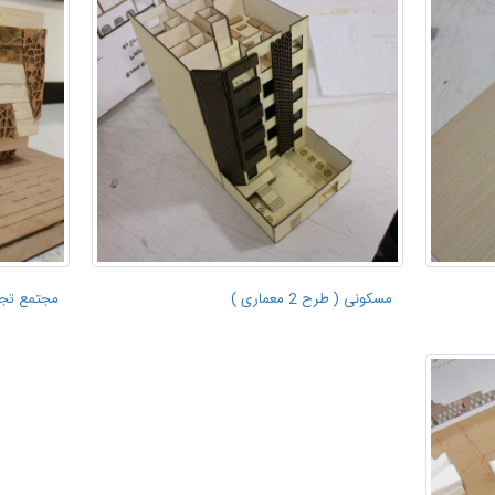
مسکونی ( طرح 2 معماری )
مجتمع تجار