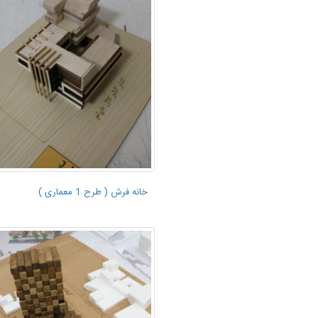
خانه فرش ( طرح 1 معماری )