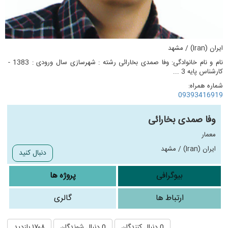
ایران (Iran) / مشهد
نام و نام خانوادگی: وفا صمدی بخارائی رشته : شهرسازی سال ورودی : 1383 -
کارشناس پایه 3 ...
شماره همراه:
09393416919
وفا صمدی بخارائی
معمار
ایران (Iran) / مشهد
دنبال کنید
بیوگرافی
پروژه ها
ارتباط ها
گالری
0 دنبال کنندگان
0 دنبال شوندگان
۱۷۰۸ بازدید