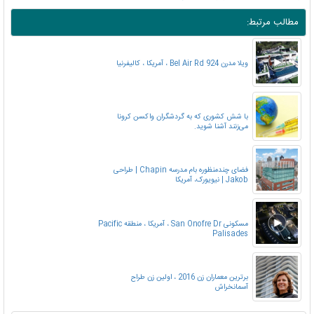
مطالب مرتبط:
ویلا مدرن 924 Bel Air Rd ، آمریکا ، کالیفرنیا
با شش کشوری که به گردشگران واکسن کرونا
می‌زنند آشنا شوید.
فضای چندمنظوره بام مدرسه Chapin | طراحی
Jakob | نیویورک، آمریکا
مسکونی San Onofre Dr ، آمریکا ، منطقه Pacific
Palisades
برترین معماران زن 2016 ، اولین زن طراح
آسمانخراش