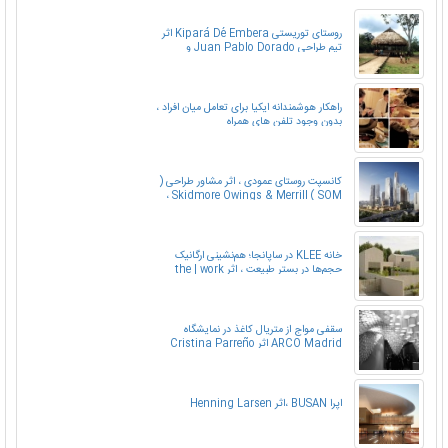
روستای توریستی Kipará Dé Embera اثر
تیم طراحی Juan Pablo Dorado و
Oficina Suramericana de ، کلمبیا
راهکار هوشمندانه ایکیا برای تعامل میان افراد ،
بدون وجود تلفن های همراه
کانسپت روستای عمودی ، اثر مشاور طراحی (
Skidmore Owings & Merrill ( SOM ،
بانکوک
خانه KLEE در ساپانجا؛ هم‌نشینی ارگانیک
حجم‌ها در بستر طبیعت ، اثر the | work
سقفی مواج از متریال کاغذ در نمایشگاه
ARCO Madrid اثر Cristina Parreño
Architecture
اپرا BUSAN ،اثر Henning Larsen