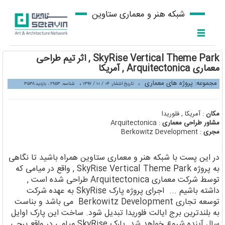
شبکه هنر و معماری ستاوین
SkyRise Vertical Theme Park , اثر تیم طراحی
معماری Arquitectonica , آمریکا
مجموعه: پروژه های معماری
،
،
تاریخ انتشار: ۰۴ / ۱۰ / ۱۳۹۷
شناسه: ۲۹۵۳ ، بازدید:۳۵۳۸
مکان
: آمریکا , فلوریدا
مشاور طراحی معماری
: Arquitectonica
مجری
: Berkowitz Development
در این پست با شبکه هنر و معماری ستاوین همراه باشید تا نگاهی
به پروژه SkyRise Vertical Theme Park , واقع در میامی که
توسط شرکت معماری Arquitectonica طراحی شده است ,
داشته باشیم ... اجرای پروژه پارک SkyRise به عهده شرکت
توسعه تجاری Berkowitz Development می باشد و بناست
به بلندترین برج ایالت فلوریدا تبدیل شود. ساخت این پارک اوایل
سال آینده شروع خواهد شد. پارک SkyRise میامی در واقع برجی