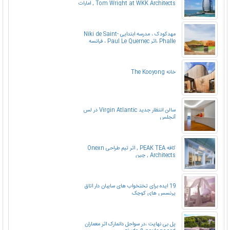
Tom Wright at WKK Architects , امارات
متحده عربی
مهدکودک ، مدرسه ابتدایی Niki de Saint-
Phalle ،اثر Paul Le Quernec ، فرانسه
خانه The Kooyong
سالن انتظار جدید Virgin Atlantic در لس
آنجلس
کافه PEAK TEA , اثر تیم طراحی Onexn
Architects , چین
19 ایده برای تختخواب های سایبان دار اتاق
پرنسس های کوچک
پل بی نهایت ،در سواحل دانمارک اثر معماران