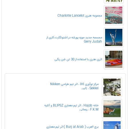
مجموعه هنری Charlotte Lancelot
مجسمه جدید موزه پورشه در اشتوتگارت،کاری از
Gerry Judah
اثری هنری با استفاده از 30 تن شن رنگی
مرکز نوآوری IHI ، اثر تیم طراحی Nikken
Sekkei ، ژاپن
خانه Hajdo ، اثر تیم معماری BLIPSZ و آتلیه
F.K.M ، رومانی
برج العرب ( Burj al Arab ) اثر تیم معماری