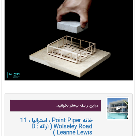
دراين رابطه بيشتر بخوانيد:
خانه Point Piper ، استرالیا ، 11
Wolseley Road ( ارائه : D
Leanne Lewis )