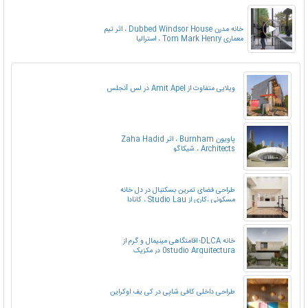
خانه مدرن Dubbed Windsor House ، اثر تیم
معماری Tom Mark Henry ، استرالیا
ویلایی متفاوت از Amit Apel در لس آنجلس
پاویون Burnham ، اثر Zaha Hadid
Architects ، شیکاگو
طراحی فضای تمرین بسکتبال در دل خانه
مسکونی ،کاری از Studio Lau ، کانادا
خانه DLCA؛ اقامتگاهی مینیمال و گرم از
0studio Arquitectura در مکزیک
طراحی داخلی کافی شاپی در کی یف اوکراین