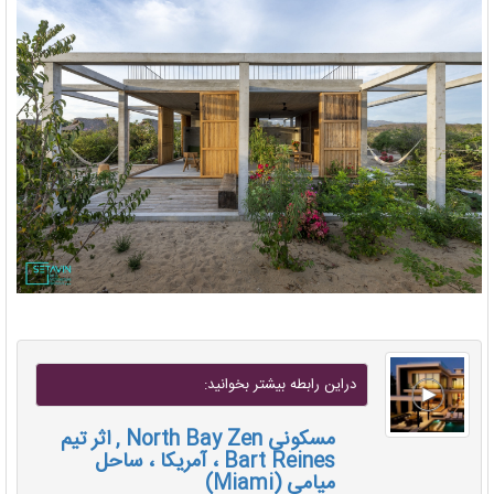
دراين رابطه بيشتر بخوانيد:
مسکونی North Bay Zen , اثر تیم
Bart Reines ، آمریکا ، ساحل
میامی (Miami)