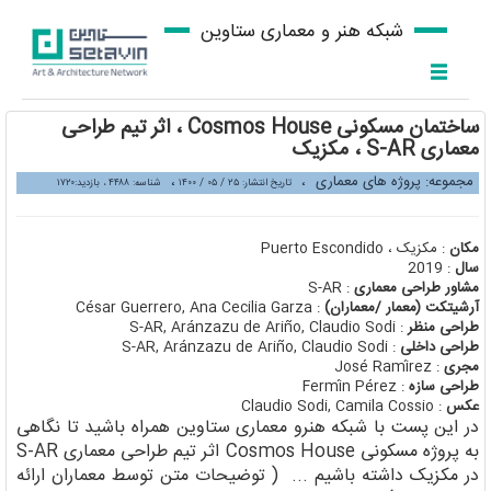
شبکه هنر و معماری ستاوین
ساختمان مسکونی Cosmos House ، اثر تیم طراحی
معماری S-AR ، مکزیک
مجموعه: پروژه های معماری
،
،
تاریخ انتشار: ۲۵ / ۰۵ / ۱۴۰۰
شناسه: ۴۴۸۸ ، بازدید:۱۷۲۰
مکان
: مکزیک ، Puerto Escondido
سال
: 2019
مشاور طراحی معماری
: S-AR
آرشیتکت (معمار /معماران)
: César Guerrero, Ana Cecilia Garza
طراحی منظر
: S-AR, Aránzazu de Ariño, Claudio Sodi
طراحی داخلی
: S-AR, Aránzazu de Ariño, Claudio Sodi
مجری
: José Ramírez
طراحی سازه
: Fermín Pérez
عکس
: Claudio Sodi, Camila Cossio
در این پست با شبکه هنرو معماری ستاوین همراه باشید تا نگاهی
به پروژه مسکونی Cosmos House اثر تیم طراحی معماری S-AR
در مکزیک داشته باشیم ... ( توضیحات متن توسط معماران ارائه