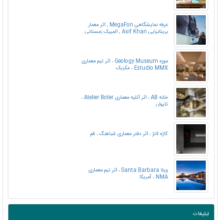
غرفه نمایشگاهی MegaFon , اثر معمار
بریتانیایی Asif Khan , المپیک زمستانی
Sochi
موزه Geology Museum ، اثر تیم معماری
Estudio MMX ، مکزیک
خانه AB ، اثر آتلیه معماری Atelier Boter ،
تایوان
کاژه لانژ ، اثر دفتر معماری شباهنگ ، قم
ویلا Santa Barbara ، اثر تیم معماری
NMA ، آمریکا
تبلیغات