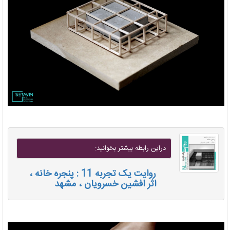
دراين رابطه بيشتر بخوانيد:
روایت یک تجربه 11 : پنجره خانه ،
اثر افشین خسرویان ، مشهد