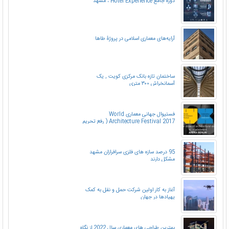
دوره جامع Hotel Experience ، مشهد
آرایه‌های معماری اسلامی در پروژۀ طاها
ساختمان تازه بانک مرکزی کویت , یک
آسمانخراش ۳۰۰ متری
فستیوال جهانی معماری World
Architecture Festival 2017 ( رفع تحریم
حضور معماران ایرانی )
95 درصد سازه های فلزی سرافرازان مشهد
مشکل دارند
آغاز به کار اولین شرکت حمل و نقل به کمک
پهپادها در جهان
بهترین طراحی های معماری سال 2022 از نگاه