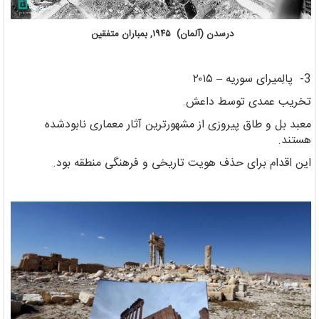
درسدن (آلمان) ۱۹۴۵, بمباران متفقین
3- پالِمیرای سوریه – ۲۰۱۵
تخریب عمدی توسط داعش.
معبد بل و طاق پیروزی از مشهورترین آثار معماری نابودشده
هستند.
این اقدام برای حذف هویت تاریخی و فرهنگی منطقه بود.