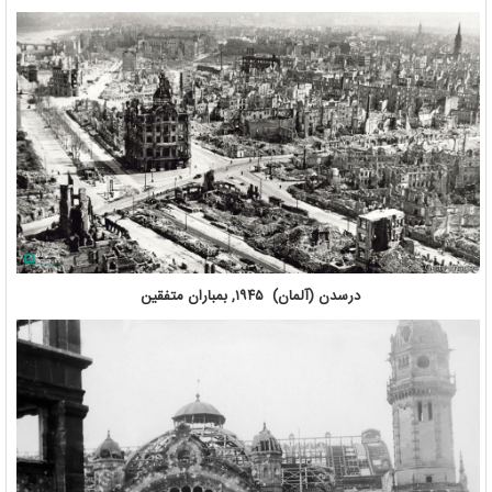
درسدن (آلمان) ۱۹۴۵, بمباران متفقین