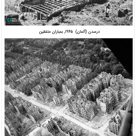
درسدن (آلمان) ۱۹۴۵, بمباران متفقین