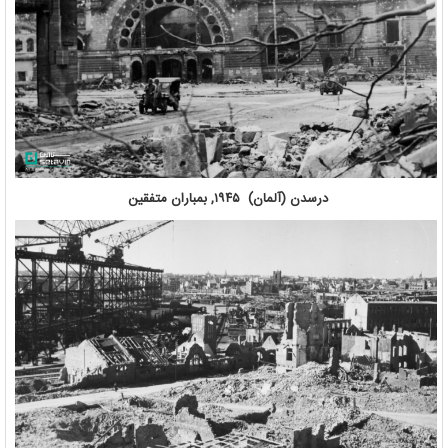
درسدن (آلمان) ۱۹۴۵, بمباران متفقین