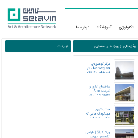
تکنولوژی
آموزشگاه
درباره ما
برگزیده‌ای از پروژه های معماری
تبلیغات
مرکز کوهنوردی
Norwegian ، اثر
تیم طراحی Reiulf
Ramstad
Architects ، نروژ
ساختمان اداری و
کارخانه Star
Engineers ، اثر
استودیو Studio
VDGA ، ویتنام
جذاب ترین
مهدکودک هایی که
تاکنون دیده اید.
ویلا SUKI | طراحی
الکسیس دورنیر |