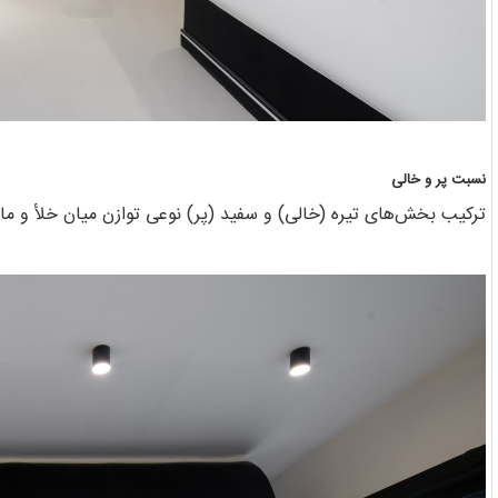
نسبت پر و خالی
ترکیب بخش‌های تیره (خالی) و سفید (پر) نوعی توازن میان خلأ و ماد