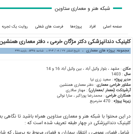
شبکه هنر و معماری ستاوین
صفحه اصلی
افراد
پروژه‌ها
فرصت های شغلی
روایت یک تجربه
کلینیک دندانپزشکی دکتر مژگان خرمی ، دفتر معماری همنشین
مجموعه: پروژه های معماری
،
،
تاریخ انتشار: ۲۷ / ۰۸ / ۱۴۰۴
شناسه: ۵۴۴۵ ، بازدید:۳۳۸
مکان
: مشهد ، بلوار وکیل آباد ، بین وکیل آباد 16 و 14
سال
: 1403
مدیر پروژه
: سعید زری نیا
مشاور طراحی معماری
: دفتر معماری همنشین
آرشیتکت (معمار /معماران)
: مهناز سالاری
همکاران طراحی
: محمدرضا پوراکبر ، سارا نوائی
زیربنا پروژه
: 470 مترمربع
در این محتوا با شبکه هنر و معماری ستاوین همراه باشید تا نگاهی به
کلینیک دندانپزشکی در چهار طبقه تعریف شده است که :
شامل فضای عمومی ، انتظار بیماران و فضای مربوط به پرسنل که ش