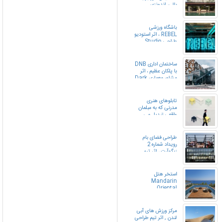
بالی، اندونزی
باشگاه ورزشی
REBEL ، اثر استودیو
طراحی Studio
C102 ، انگلستان
ساختمان اداری DNB
با پلکان عظیم ، اثر
مشاور معماری Dark
Arkitekter ، نروژ
تابلوهای هنری
مدرنی که به مبلمان
واقعی تبدیل می
شوند.
طراحی فضای بام
رویداد شماره 2
زیگوآرت ، اثر تیم
معماری علی لواسانی
، تهران
استخر هتل
Mandarin
Oriental
مرکز ورزش های آبی
لندن , اثر تیم طراحی