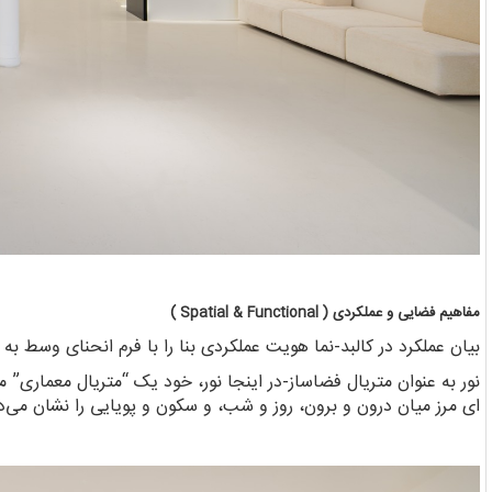
مفاهیم فضایی و عملکردی ( Spatial & Functional )
بیان عملکرد در کالبد-نما هویت عملکردی بنا را با فرم انحنای وسط ب
نور به عنوان متریال فضاساز-در اینجا نور، خود یک “متریال معماری” 
ای مرز میان درون و برون، روز و شب، و سکون و پویایی را نشان می‌د