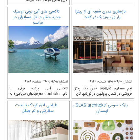
لابی هتلی در Samui تایلند
بازسازی مدرن شعبه ای از پیتزا
تاکسی های آبی برقی ،وسیله
پارلور نیویورک در کانادا
جدید حمل و نقل مسافران در
فرانسه
انتشار: ۱۴۰۲/۰۴/۳۰
شناسه: ۴۹۴۲
انتشار: ۱۴۰۲/۰۴/۲۵
شناسه: ۴۹۳۹
تیم معماری MRDK اخیراً یک پیتزا
تاکسی آبی پرنده برقی با
فروشی در شمال بروکلین در تورنتو، کان
نام seabubbles(حبابهای دریایی) به
وسیله هیدروفویل، ...
پارک عمومی SLAS architekci ،
طراحی اتاق کودک با تخت
لهستان
سفارشی و تم جنگل