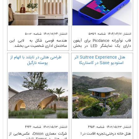
انتشار: ۱۴۰۴/۰۴/۱۷
شناسه: ۵۳۵۹
انتشار: ۱۴۰۲/۰۷/۲۴
شناسه: ۵۰۰۲
قاب نوآورانه Picdance برای آیفون
هندسه قوسی شکل به لابی این
دارای یک نمایشگر LED در بخش
ساختمان اداری شخصیت می بخشد.
پشتی اس
هتل Suitree Experience اثر
طراحی هتلی در تایلند با الهام از
استودیو Saxe در کاستاریکا
پوسته نارگیل
انتشار: ۱۴۰۲/۰۵/۲۳
شناسه: ۴۹۵۴
انتشار: ۱۴۰۲/۰۵/۱۳
شناسه: ۴۹۴۶
هتل خانه درختی،تجربه اقامت در ا
شرکت معماری Onion، عکس‌هایی از