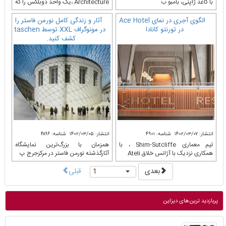
با کاغذ ژاپنی، بامبو ب
Architecture ،یک واحد دوبلکس را که
دارای دو زی
الگوی آجری در نمای Ace Hotel
آثار و زندگی کامل نورمن فاستر را
در تورنتو کانادا
در مونوگراف XXL توسط taschen
کشف کنید.
انتشار: ۱۴۰۲/۰۳/۰۷
شناسه: ۴۹۰۱
انتشار: ۱۴۰۲/۰۳/۰۵
شناسه: ۴۸۹۶
تیم معماری Shim-Sutcliffe ، با
همزمان با بزرگ‌ترین نمایشگاه
همکاری نزدیک با آژانس خلاق Ateli
آثارگذشته نورمن فاستر در مرکزجرج پ
بعدی
قبلی
1
پربازدید ترین‌های دیزاین