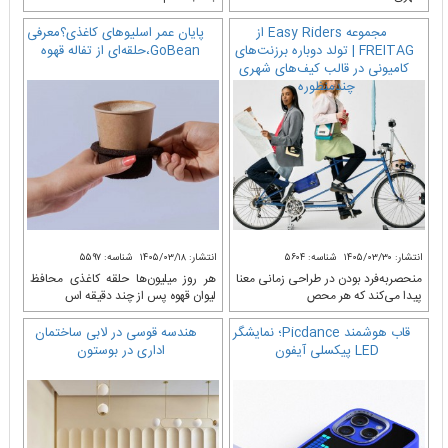
مجموعه Easy Riders از
پایان عمر اسلیوهای کاغذی؟معرفی
FREITAG | تولد دوباره برزنت‌های
GoBean،حلقه‌ای از تفاله قهوه
کامیونی در قالب کیف‌های شهری
چندمنظوره
انتشار: ۱۴۰۵/۰۳/۳۰
شناسه: ۵۶۰۴
انتشار: ۱۴۰۵/۰۳/۱۸
شناسه: ۵۵۹۷
منحصربه‌فرد بودن در طراحی زمانی معنا
هر روز میلیون‌ها حلقه کاغذی محافظ
پیدا می‌کند که هر محص
لیوان قهوه پس از چند دقیقه اس
قاب هوشمند Picdance؛ نمایشگر
هندسه قوسی در لابی ساختمان
LED پیکسلی آیفون
اداری در بوستون