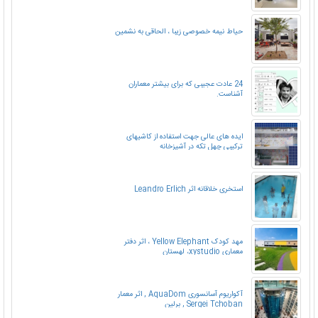
حیاط نیمه خصوصی زیبا ، الحاقی به نشمین
24 عادت عجیبی که برای بیشتر معماران
آشناست.
ایده های عالی جهت استفاده از کاشیهای
ترکیبی چهل تکه در آشپزخانه
استخری خلاقانه اثر Leandro Erlich
مهد کودک Yellow Elephant ، اثر دفتر
معماری xystudio، لهستان
آکواریوم آسانسوری AquaDom , اثر معمار
Sergei Tchoban , برلین