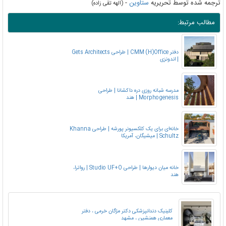
ترجمه شده توسط تحریریه
ستاوین
-
(الهه تقی زاده)
مطالب مرتبط:
دفتر CMM (H)Office | طراحی Gets Architects
| اندونزی
مدرسه شبانه روزی دره داکشانا | طراحی
Morphogenesis | هند
خانه‌ای برای یک کلکسیونر پورشه | طراحی Khanna
Schultz | میشیگان، آمریکا
خانه میان دیوارها | طراحی Studio UF+O | رواترا،
هند
کلینیک دندانپزشکی دکتر مژگان خرمی ، دفتر
معماری همنشین ، مشهد