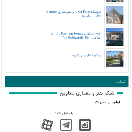
فروشگاه Art Deco ، اثر تیم معماری Aranda
Lasch ، آمریکا
خانه مسکونی Pavilion House , اثر تیم
طراحی Tal Goldsmith Fish
ویلای لئوناردو دی‌کاپریو
تبلیغات
شبکه هنر و معماری ستاوین
قوانین و مقررات
ما را دنبال کنید